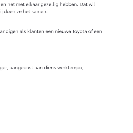
f € 55.950,-
en het met elkaar gezellig hebben. Dat wil
rij doen ze het samen.
erhandigen als klanten een nieuwe Toyota of een
rager, aangepast aan diens werktempo,