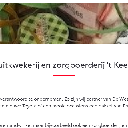
(SIL)
Toyota Hybride
Autoverzekering
af € 35.495,-
Vanaf € 39.995,-
Vana
Connected
4
bZ4X
bZ4
G-IN HYBRIDE
BATTERIJ-ELEKTRISCH
BAT
Connected Services
MyToyota login
MyToyota App
uitkwekerij en zorgboerderij 't Kee
Abonnementen
Multimedia
af € 49.995,-
Vanaf € 39.995,-
Vana
Connected check
ce City (excl. BTW)
Proace (excl. BTW)
Proa
Navigatie updates
 ALS BATTERIJ-
OOK ALS BATTERIJ-
BAT
KTRISCH
ELEKTRISCH
 verantwoord te ondernemen. Zo zijn wij partner van
De Wes
en nieuwe Toyota of een mooie occasions een pakket van Frui
 boerenlandwinkel maar bijvoorbeeld ook een
zorgboerderij
en 