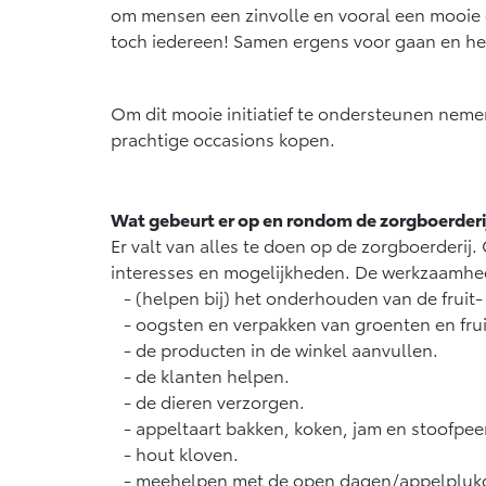
Vanaf € 76.695,-
Van
om mensen een zinvolle en vooral een mooie d
toch iedereen! Samen ergens voor gaan en het m
Proace Max (excl. BTW)
Hilu
OOK ALS BATTERIJ-
OOK
ELEKTRISCH
ELE
Om dit mooie initiatief te ondersteunen nemen 
prachtige occasions kopen.
Wat gebeurt er op en rondom de zorgboerderi
Vanaf € 46.301,-
Van
Er valt van alles te doen op de zorgboerderij
interesses en mogelijkheden. De werkzaamhe
- (helpen bij) het onderhouden van de fruit-
- oogsten en verpakken van groenten en frui
- de producten in de winkel aanvullen.
- de klanten helpen.
- de dieren verzorgen.
- appeltaart bakken, koken, jam en stoofpee
- hout kloven.
- meehelpen met de open dagen/appelplukdag