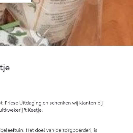
f € 36.495,-
X Touring
TERIJ-ELEKTRISCH
tje
f € 48.995,-
ce Verso
TERIJ-ELEKTRISCH
t-Friese Uitdaging
en schenken wij klanten bij
tkwekerij 't Keetje.
beleeftuin. Het doel van de zorgboerderij is