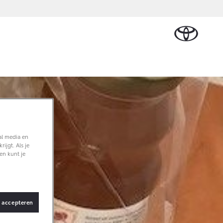
Plan een proefrit
Schade melden
Contact en
Plan een
Onderdelen &
Oplaadservice
Bedrijfswagens
Route
proefrit
n Cruiser
Accessoires
TERIJ-ELEKTRISCH
Vraag een brochure aan
Werkplaatsafspraak
ase
Thuislaadpakketten
Bedrijfswagens op
Vraag een
maken
Onderdelen
maat
brochure
 Lease
Laadpas
aan
Accessoires
Financieren of
Bekijk de verwachte
Energie en slim laden
Contact en Route
modellen
leasen
al media en
Banden
Contact en
ijgt. Als je
Verzekeren
f € 32.995,-
Route
en kunt je
ota C-HR
 ALS PLUG-IN
RIDE
s accepteren