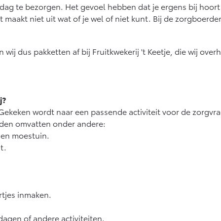
af € 27.945,-
Vanaf € 37.500,-
Vana
ag te bezorgen. Het gevoel hebben dat je ergens bij hoort 
aakt niet uit wat of je wel of niet kunt. Bij de zorgboerde
x (excl. BTW)
Land Cruiser (excl. BTW)
 ALS BATTERIJ-
KTRISCH
wij dus pakketten af bij Fruitkwekerij 't Keetje, die wij ov
j?
af € 56.570,-
Vanaf € 89.986,-
. Gekeken wordt naar een passende activiteit voor de zorgv
den omvatten onder andere:
 en moestuin.
t.
rtjes inmaken.
en of andere activiteiten.