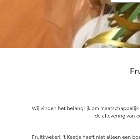
Sponsorbeleid
MVO
Vanaf € 33.495,-
Van
Klant
aanbrengen
Toyota C-HR+
RAV
BATTERIJ-ELEKTRISCH
PLU
Fr
Vanaf € 37.995,-
Van
Mirai
Proa
WATERSTOF-
OOK
ELEKTRISCH
ELE
Wij vinden het belangrijk om maatschappelijk
de aflevering van e
Fruitkwekerij 't Keetje heeft niet alleen een