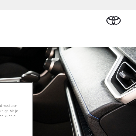
Plan een proefrit
Schade melden
Contact en
Plan een
Onderdelen &
Oplaadservice
Bedrijfswagens
Route
proefrit
n Cruiser
Accessoires
TERIJ-ELEKTRISCH
Vraag een brochure aan
Werkplaatsafspraak
ase
Thuislaadpakketten
Bedrijfswagens op
Vraag een
maken
Onderdelen
maat
brochure
 Lease
Laadpas
aan
Accessoires
Financieren of
Bekijk de verwachte
Energie en slim laden
Contact en Route
modellen
leasen
Banden
Contact en
Verzekeren
f € 32.995,-
Route
al media en
ota C-HR
ijgt. Als je
 ALS PLUG-IN
RIDE
en kunt je