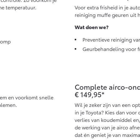
me temperatuur.
Voor extra frisheid in je au
reiniging muffe geuren uit h
Wat doen we?
Preventieve reiniging va
opomp
Geurbehandeling voor fri
Complete airco-ond
€ 149,95*
eem en voorkomt snelle
oblemen.
Wil je zeker zijn van een o
in je Toyota? Kies dan voo
verlies van koudemiddel en
de werking van je airco af
dat én geniet je van maximal