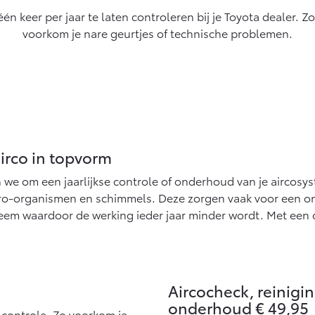
af € 27.945,-
Vanaf € 37.500,-
Vana
n keer per jaar te laten controleren bij je Toyota dealer. Z
voorkom je nare geurtjes of technische problemen.
x (excl. BTW)
Land Cruiser (excl. BTW)
 ALS BATTERIJ-
KTRISCH
af € 56.570,-
Vanaf € 89.986,-
irco in topvorm
 we om een jaarlijkse controle of onderhoud van je aircosyst
cro-organismen en schimmels. Deze zorgen vaak voor een on
eem waardoor de werking ieder jaar minder wordt. Met een c
Aircocheck, reinigi
onderhoud € 49,95
e controle. Zo voorkom je