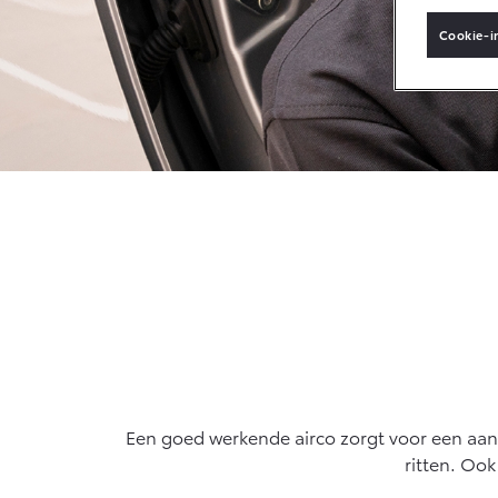
Sponsorbeleid
Cookie-i
MVO
Vanaf € 33.495,-
Van
Klant
aanbrengen
Toyota C-HR+
RAV
BATTERIJ-ELEKTRISCH
PLU
Vanaf € 37.995,-
Van
Mirai
Proa
WATERSTOF-
OOK
ELEKTRISCH
ELE
Een goed werkende airco zorgt voor een aang
ritten. Oo