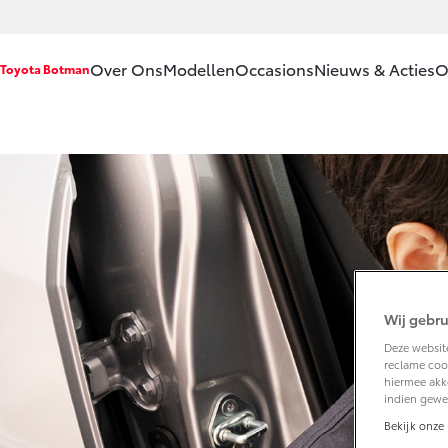
Over Ons
Modellen
Occasions
Nieuws & Acties
O
Toyota Botman
Ons bedrijf
Aygo X
Yari
HYBRIDE
HYB
Ons bedrijf
Onze
medewerkers
Contact en
Route
Vanaf € 23.750,-
Vana
Wij gebru
Vacatures
Corolla Hatchback
Deze website
Coro
Historie
HYBRIDE
reclame cook
HYB
hiermee akk
Klantbeoordelingen
indien gewe
Klachtenprocedure
Bekijk onze 