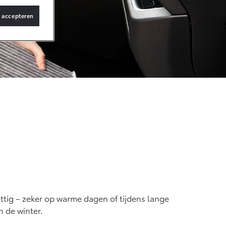
s accepteren
f € 36.495,-
X Touring
TERIJ-ELEKTRISCH
f € 48.995,-
ce Verso
TERIJ-ELEKTRISCH
ttig – zeker op warme dagen of tijdens lange
 de winter.