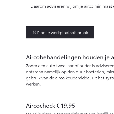
Vanaf € 76.695,-
Van
Daarom adviseren wij om je airco minimaal éé
Proace Max (excl. BTW)
Hilu
OOK ALS BATTERIJ-
OOK
ELEKTRISCH
ELE
Plan je werkplaatsafspraak
Vanaf € 46.301,-
Van
Aircobehandelingen houden je a
Zodra een auto twee jaar of ouder is adviseren
ontstaan namelijk op den duur bacteriën, mi
gebruik van de airco koudemiddel uit het syst
werken.
Aircocheck € 19,95
Houd je airco in topconditie met een jaarlijks