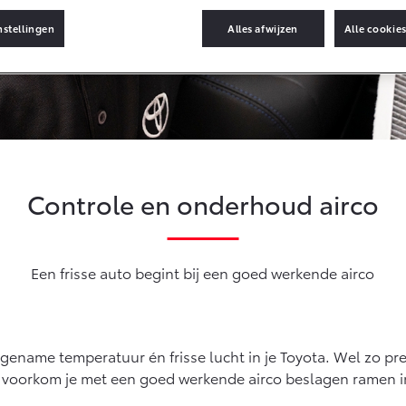
(SIL)
Toyota Hybride
Autoverzekering
nstellingen
Alles afwijzen
Alle cookie
af € 35.495,-
Vanaf € 39.995,-
Vana
Connected
4
bZ4X
bZ4
G-IN HYBRIDE
BATTERIJ-ELEKTRISCH
BAT
Connected Services
MyToyota login
MyToyota App
Controle en onderhoud airco
Abonnementen
Multimedia
af € 49.995,-
Vanaf € 39.995,-
Vana
Connected check
Een frisse auto begint bij een goed werkende airco
ce City (excl. BTW)
Proace (excl. BTW)
Proa
Navigatie updates
 ALS BATTERIJ-
OOK ALS BATTERIJ-
BAT
KTRISCH
ELEKTRISCH
ename temperatuur én frisse lucht in je Toyota. Wel zo pre
k voorkom je met een goed werkende airco beslagen ramen in