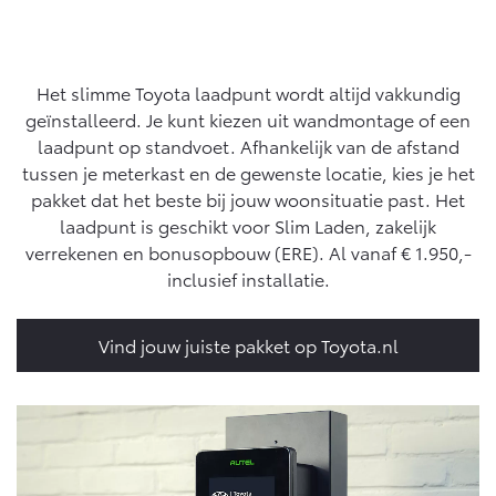
MVO
Yaris Cross
Urban Cruiser
Werkplaatsafspraak
Klant aanbrengen
Zakelijk
HYBRIDE
BATTERIJ-ELEKTRISCH
Private Lease
Onderhoud op Maat
Het slimme Toyota laadpunt wordt altijd vakkundig
APK
geïnstalleerd. Je kunt kiezen uit wandmontage of een
Wat is Private Lease?
Zakelijk
Werkplaatsafspraak maken
laadpunt op standvoet. Afhankelijk van de afstand
Airco check
Bereken je maandbedrag
tussen je meterkast en de gewenste locatie, kies je het
Vakantiecheck
Private Lease voor ZZP
Toyota voor de zaak
pakket dat het beste bij jouw woonsituatie past. Het
Contact en Route
Hybride Zekerheid Controle
Vanaf € 31.895,-
Vanaf € 32.995,-
laadpunt is geschikt voor Slim Laden, zakelijk
Leaserijder
Toyota handleidingen
verrekenen en bonusopbouw (ERE). Al vanaf € 1.950,-
ZZP
Financieren
Schade melden
Toyota Service Informatie (SIL)
inclusief installatie.
Wagenparkbeheer
Corolla Hatchback
Corolla Touring Sports
HYBRIDE
HYBRIDE
Toyota Betaalplan
Contact zakelijke markt
Plan een proefrit
Vind jouw juiste pakket op Toyota.nl
Schade & Garantie
Vraag een brochure aan
Oplaadservice
Leasen
Toyota Pechhulp
Schade & Glasherstel
Thuislaadpakketten
Financial Lease
Bekijk de verwachte modellen
10 jaar Toyota garantie
Vanaf € 33.495,-
Vanaf € 35.495,-
Laadpas
Operational Lease