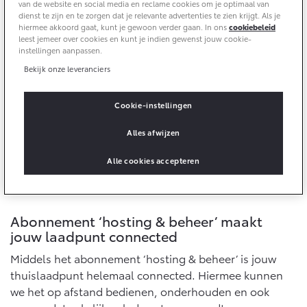
Multimedia
van de website en social media en reclame cookies om je optimaal van
dienst te zijn en te zorgen dat je relevante advertenties te zien krijgt. Als je
Connected check
hiermee akkoord gaat, kunt je gewoon verder gaan. In ons
cookiebeleid
Navigatie updates
leest jemeer over cookies en kunt je indien gewenst jouw cookie-
bZ4X
bZ4X Touring
instellingen aanpassen.
BATTERIJ-ELEKTRISCH
BATTERIJ-ELEKTRISCH
Bekijk onze leveranciers
Cookie-instellingen
Alles afwijzen
Vanaf € 39.995,-
Vanaf € 48.995,-
Alle cookies accepteren
Mirai
Proace City (excl. BTW)
WATERSTOF-ELEKTRISCH
OOK ALS BATTERIJ-
Abonnement ‘hosting & beheer’ maakt
ELEKTRISCH
jouw laadpunt connected
Middels het abonnement ‘hosting & beheer’ is jouw
thuislaadpunt helemaal connected. Hiermee kunnen
we het op afstand bedienen, onderhouden en ook