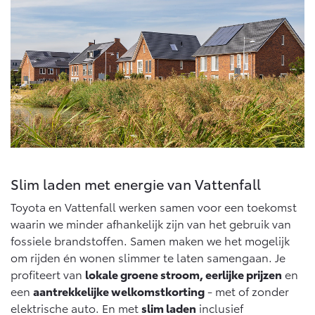
Vanaf € 46.301,-
Vanaf € 56.570,-
Land Cruiser (excl. BTW)
Vanaf € 89.986,-
Slim laden met energie van Vattenfall
Toyota en Vattenfall werken samen voor een toekomst
waarin we minder afhankelijk zijn van het gebruik van
fossiele brandstoffen. Samen maken we het mogelijk
om rijden én wonen slimmer te laten samengaan. Je
profiteert van
lokale groene stroom, eerlijke prijzen
en
een
aantrekkelijke welkomstkorting
- met of zonder
elektrische auto. En met
slim laden
inclusief