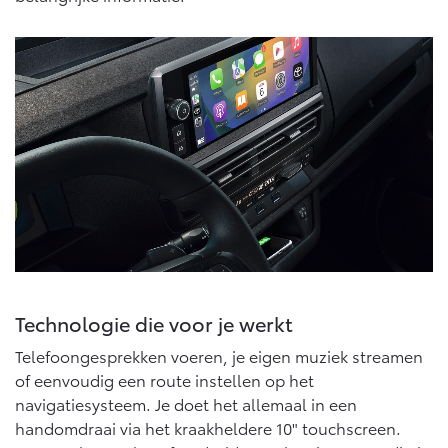
Vanaf € 76.695,-
Vanaf € 27.945,-
Proace (excl. BTW)
Proace Verso
OOK ALS BATTERIJ-
BATTERIJ-ELEKTRISCH
ELEKTRISCH
Vanaf € 37.500,-
Vanaf € 55.950,-
Proace Max (excl. BTW)
Hilux (excl. BTW)
Technologie die voor je werkt
OOK ALS BATTERIJ-
OOK ALS BATTERIJ-
ELEKTRISCH
ELEKTRISCH
Telefoongesprekken voeren, je eigen muziek streamen
of eenvoudig een route instellen op het
navigatiesysteem. Je doet het allemaal in een
handomdraai via het kraakheldere 10" touchscreen.