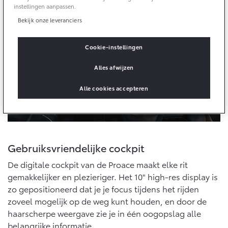
Multimedia
ergonomische bediening uitgerust aankomt.
instellingen aanpassen.
Connected check
Bekijk onze leveranciers
Navigatie updates
bZ4X
bZ4X Touring
BATTERIJ-ELEKTRISCH
BATTERIJ-ELEKTRISCH
Cookie-instellingen
Alles afwijzen
Alle cookies accepteren
Vanaf € 39.995,-
Vanaf € 48.995,-
Gebruiksvriendelijke cockpit
Mirai
Proace City (excl. BTW)
WATERSTOF-ELEKTRISCH
OOK ALS BATTERIJ-
De digitale cockpit van de Proace maakt elke rit
ELEKTRISCH
gemakkelijker en plezieriger. Het 10" high-res display is
zo gepositioneerd dat je je focus tijdens het rijden
zoveel mogelijk op de weg kunt houden, en door de
haarscherpe weergave zie je in één oogopslag alle
belangrijke informatie.