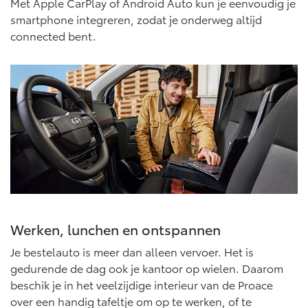
Met Apple CarPlay of Android Auto kun je eenvoudig je
Vanaf € 46.301,-
Vanaf € 56.570,-
smartphone integreren, zodat je onderweg altijd
connected bent.
Land Cruiser (excl. BTW)
Vanaf € 89.986,-
Werken, lunchen en ontspannen
Je bestelauto is meer dan alleen vervoer. Het is
gedurende de dag ook je kantoor op wielen. Daarom
beschik je in het veelzijdige interieur van de Proace
over een handig tafeltje om op te werken, of te