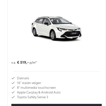
€ 519,-
v.a.
p/m*
Dakrails
16'' stalen velgen
8'' multimedia touchscreen
Apple Carplay & Android Auto
Toyota Safety Sense 3