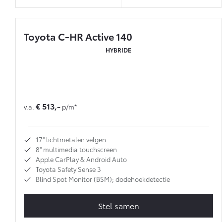
Toyota C-HR Active 140
HYBRIDE
€ 513,-
v.a.
p/m*
17'' lichtmetalen velgen
8'' multimedia touchscreen
Apple CarPlay & Android Auto
Toyota Safety Sense 3
Blind Spot Monitor (BSM); dodehoekdetectie
Stel samen