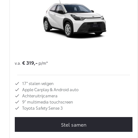
Multimedia
Connected check
Navigatie updates
bZ4X
bZ4X Touring
BATTERIJ-ELEKTRISCH
BATTERIJ-ELEKTRISCH
€ 319,-
v.a.
p/m*
Vanaf € 39.995,-
Vanaf € 48.995,-
17'' stalen velgen
Apple Carplay & Android auto
Mirai
Proace City (excl. BTW)
WATERSTOF-ELEKTRISCH
OOK ALS BATTERIJ-
Achteruitrijcamera
ELEKTRISCH
9" multimedia touchscreen
Toyota Safety Sense 3
Stel samen