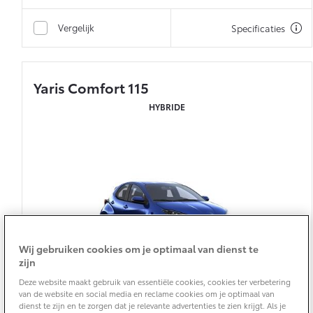
Vanaf € 76.695,-
Vanaf € 27.945,-
Vergelijk
Specificaties
Proace (excl. BTW)
Proace Verso
OOK ALS BATTERIJ-
BATTERIJ-ELEKTRISCH
ELEKTRISCH
Yaris Comfort 115
HYBRIDE
Vanaf € 37.500,-
Vanaf € 55.950,-
Proace Max (excl. BTW)
Hilux (excl. BTW)
OOK ALS BATTERIJ-
OOK ALS BATTERIJ-
ELEKTRISCH
ELEKTRISCH
Wij gebruiken cookies om je optimaal van dienst te
zijn
Deze website maakt gebruik van essentiële cookies, cookies ter verbetering
van de website en social media en reclame cookies om je optimaal van
dienst te zijn en te zorgen dat je relevante advertenties te zien krijgt. Als je