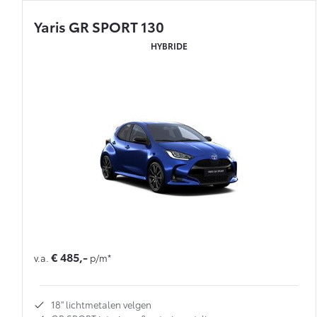
Yaris GR SPORT 130
HYBRIDE
€ 485,-
v.a.
p/m*
18'' lichtmetalen velgen