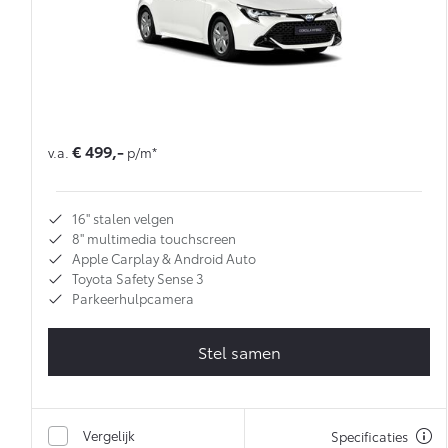
€ 499,-
v.a.
p/m*
16'' stalen velgen
8'' multimedia touchscreen
Apple Carplay & Android Auto
Toyota Safety Sense 3
Parkeerhulpcamera
Stel samen
Vergelijk
Specificaties