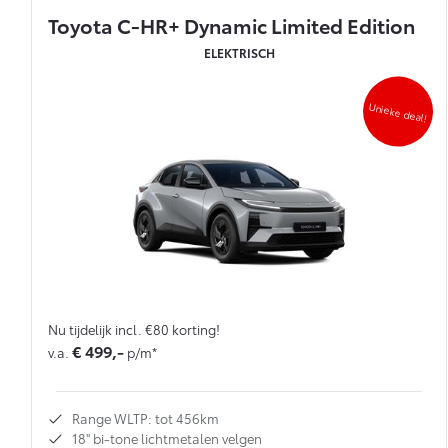
Toyota C-HR+ Dynamic Limited Edition
ELEKTRISCH
Unieke deal!
Nu tijdelijk incl. €80 korting!
€ 499,-
v.a.
p/m*
Range WLTP: tot 456km
18'' bi-tone lichtmetalen velgen