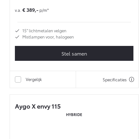
€ 389,-
v.a.
p/m*
15'' lichtmetalen velgen
Mistlampen voor, halogeen
Stel samen
Vergelijk
Specificaties
Aygo X envy 115
HYBRIDE