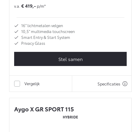
€ 419,-
v.a.
p/m*
16'' lichtmetalen velgen
10,5'' multimedia touchscreen
Smart Entry & Start System
Privacy Glass
Stel samen
Vergelijk
Specificaties
Aygo X GR SPORT 115
HYBRIDE