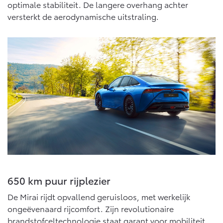
Multimedia
optimale stabiliteit. De langere overhang achter
Connected check
versterkt de aerodynamische uitstraling.
Navigatie updates
bZ4X
bZ4X Touring
BATTERIJ-ELEKTRISCH
BATTERIJ-ELEKTRISCH
Vanaf € 39.995,-
Vanaf € 48.995,-
Mirai
Proace City (excl. BTW)
WATERSTOF-ELEKTRISCH
OOK ALS BATTERIJ-
ELEKTRISCH
650 km puur rijplezier
De Mirai rijdt opvallend geruisloos, met werkelijk
ongeëvenaard rijcomfort. Zijn revolutionaire
brandstofceltechnologie staat garant voor mobiliteit