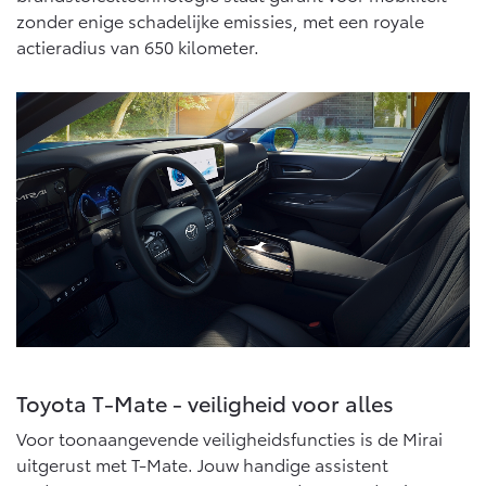
Vanaf € 76.695,-
Vanaf € 27.945,-
zonder enige schadelijke emissies, met een royale
actieradius van 650 kilometer.
Proace (excl. BTW)
Proace Verso
OOK ALS BATTERIJ-
BATTERIJ-ELEKTRISCH
ELEKTRISCH
Vanaf € 37.500,-
Vanaf € 55.950,-
Proace Max (excl. BTW)
Hilux (excl. BTW)
OOK ALS BATTERIJ-
OOK ALS BATTERIJ-
ELEKTRISCH
ELEKTRISCH
Toyota T-Mate - veiligheid voor alles
Voor toonaangevende veiligheidsfuncties is de Mirai
uitgerust met T-Mate. Jouw handige assistent