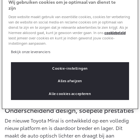
10 jaar batterijgarantie
Wij gebruiken cookies om je optimaal van dienst te
aandrijving, en laat alleen water achter.
Energie en slim laden
zijn
Toyota fabrieksgarantie
Corolla Cross
Toyota C-HR
Deze website maakt gebruik van essentiële cookies, cookies ter verbetering
Bedrijfswagens
HYBRIDE
OOK ALS PLUG-IN
van de website en social media en reclame cookies om je optimaal van
HYBRIDE
dienst te zijn en te zorgen dat je relevante advertenties te zien krijgt. Als je
Verzekeren
Onderdelen & Accessoires
hiermee akkoord gaat, kunt je gewoon verder gaan. In ons
cookiebeleid
Bedrijfswagens op maat
leest jemeer over cookies en kunt je indien gewenst jouw cookie-
instellingen aanpassen.
Toyota Autoverzekering
Financieren of leasen
Onderdelen
Bekijk onze leveranciers
Toyota Hybride Autoverzekering
Verzekeren
Accessoires
Vanaf € 39.995,-
Vanaf € 36.495,-
Banden
Cookie-instellingen
Alles afwijzen
Connected
Toyota C-HR+
RAV4
BATTERIJ-ELEKTRISCH
PLUG-IN HYBRIDE
Alle cookies accepteren
Connected Services
Onderscheidend design, soepele prestaties
MyToyota login
De nieuwe Toyota Mirai is ontwikkeld op een volledig
MyToyota App
nieuw platform en is daardoor breder en lager. Dit
Abonnementen
maakt de auto optisch lichter en draagt bij aan
Vanaf € 37.995,-
Vanaf € 49.995,-