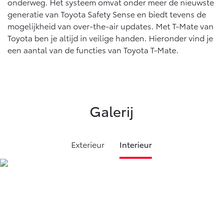
onderweg. Het systeem omvat onder meer de nieuwste
Vanaf € 46.301,-
Vanaf € 56.570,-
generatie van Toyota Safety Sense en biedt tevens de
mogelijkheid van over-the-air updates. Met T-Mate van
Toyota ben je altijd in veilige handen. Hieronder vind je
Land Cruiser (excl. BTW)
een aantal van de functies van Toyota T-Mate.
Galerij
Vanaf € 89.986,-
Exterieur
Interieur