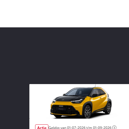
Actie
Geldig van
01-07-2026
t/m
01-09-2026