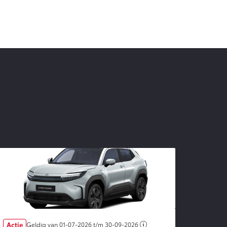
Actie
Geldig van
01-07-2026
t/m
30-09-2026