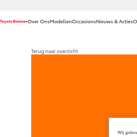
Over Ons
Modellen
Occasions
Nieuws & Acties
O
Toyota Botman
Ons bedrijf
Aygo X
Yari
Terug naar overzicht
HYBRIDE
HYB
Ons bedrijf
Onze
medewerkers
Contact en
Route
Vanaf € 23.750,-
Vana
Vacatures
Corolla Hatchback
Coro
Historie
HYBRIDE
HYB
Klantbeoordelingen
Klachtenprocedure
Wij gebru