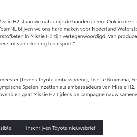
issie H2 slaan we natuurlijk de handen ineen. Ook in deze
 TeamNL blijven we ons hard maken voor Nederland Watersto
erstofketen in Missie H2 zijn vertegenwoordigd. Van produ
per slot van rekening teamsport.”
wmeester
(tevens Toyota ambassadeur), Lisette Bruinsma, Fer
alympische Spelen inzetten als ambassadeurs van Missie H
. Bovendien gaat Missie H2 tijdens de campagne nauw sam
sible
Inschrijven Toyota nieuwsbrief