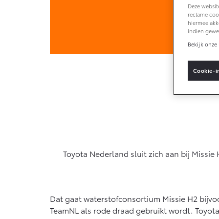
Sponsorbeleid
Deze website
reclame cook
MVO
hiermee akk
Vanaf € 33.495,-
Van
indien gewe
Klant
aanbrengen
Bekijk onze 
Toyota C-HR+
RAV
BATTERIJ-ELEKTRISCH
PLU
Cookie-i
Vanaf € 37.995,-
Van
Mirai
Proa
Toyota Nederland sluit zich aan bij Missi
WATERSTOF-
OOK
ELEKTRISCH
ELE
Dat gaat waterstofconsortium Missie H2 bijvo
TeamNL als rode draad gebruikt wordt. Toyota i