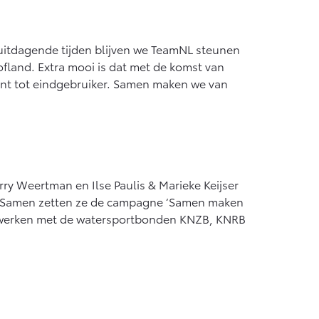
 uitdagende tijden blijven we TeamNL steunen
fland. Extra mooi is dat met de komst van
cent tot eindgebruiker. Samen maken we van
ry Weertman en Ilse Paulis & Marieke Keijser
2. Samen zetten ze de campagne ‘Samen maken
enwerken met de watersportbonden KNZB, KNRB