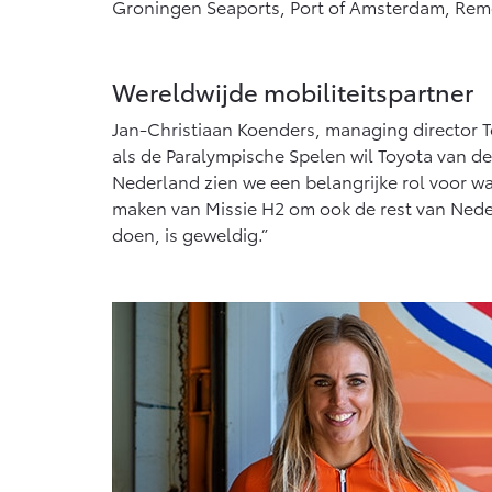
Groningen Seaports, Port of Amsterdam, Reme
Vanaf € 76.695,-
Van
Proace Max (excl. BTW)
Hilu
OOK ALS BATTERIJ-
OOK
Wereldwijde mobiliteitspartner
ELEKTRISCH
ELE
Jan-Christiaan Koenders, managing director T
als de Paralympische Spelen wil Toyota van de
Nederland zien we een belangrijke rol voor w
maken van Missie H2 om ook de rest van Ned
Vanaf € 46.301,-
Van
doen, is geweldig.”