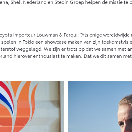
ha, Shell Nederland en Stedin Groep helpen de missie te b
af € 27.945,-
Vanaf € 37.500,-
Vana
x (excl. BTW)
Land Cruiser (excl. BTW)
 ALS BATTERIJ-
KTRISCH
oyota importeur Louwman & Parqui: “Als enige wereldwijde 
 spelen in Tokio een showcase maken van zijn toekomstvisie
aterstof weggelegd. We zijn er trots op dat we samen met an
erland hierover enthousiast te maken. Dat we dit samen m
af € 56.570,-
Vanaf € 89.986,-