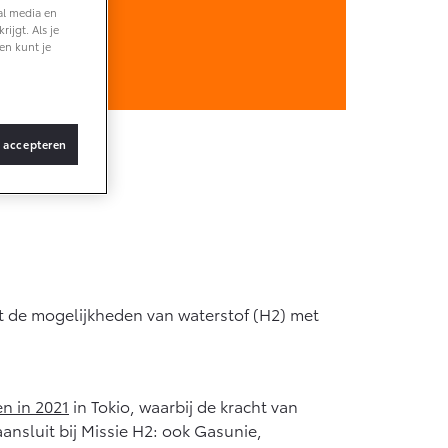
al media en
ijgt. Als je
en kunt je
f € 36.495,-
X Touring
TERIJ-ELEKTRISCH
s accepteren
f € 48.995,-
ce Verso
et de mogelijkheden van waterstof (H2) met
TERIJ-ELEKTRISCH
n in 2021
in Tokio, waarbij de kracht van
ansluit bij Missie H2: ook Gasunie,