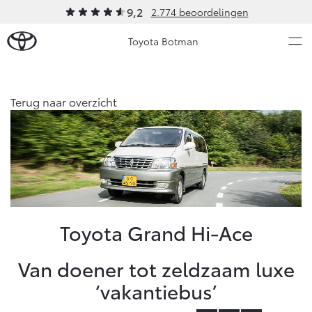
9,2
2.774 beoordelingen
Toyota Botman
Over Ons
Terug naar overzicht
Modellen
Ons bedrijf
Occasions
Ons bedrijf
Aygo X
Yaris
Onze medewerkers
HYBRIDE
HYBRIDE
Contact en Route
Nieuws & Acties
Toyota Grand Hi-Ace
Vacatures
Historie
Onderhoud
Van doener tot zeldzaam luxe
Klantbeoordelingen
‘vakantiebus’
Klachtenprocedure
Vanaf € 23.750,-
Vanaf € 27.195,-
Diensten
Sponsorbeleid
Service & Onderhoud