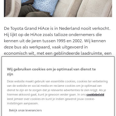
10 jaar batterijgarantie
Energie en slim laden
Toyota fabrieksgarantie
Corolla Cross
Toyota C-HR
Bedrijfswagens
HYBRIDE
OOK ALS PLUG-IN
HYBRIDE
Verzekeren
Onderdelen & Accessoires
De Toyota Grand HiAce is in Nederland nooit verkocht.
Bedrijfswagens op maat
Hij lijkt op de HiAce zoals talloze ondernemers die
Toyota Autoverzekering
Financieren of leasen
kennen uit de jaren tussen 1995 en 2002. Wij kennen
Onderdelen
Toyota Hybride Autoverzekering
Verzekeren
deze bus als werkpaard, vaak uitgevoerd in
Accessoires
economisch wit, met een geblindeerde laadruimte, een
Vanaf € 39.995,-
Vanaf € 36.495,-
Banden
interieur van slijt- en krasvast kunststof en rijdend op
simpele, stalen velgen die werden aangedreven door
Wij gebruiken cookies om je optimaal van dienst te
een betrouwbare en zuinige dieselmotor.
Connected
Toyota C-HR+
RAV4
zijn
Ondernemers kochten hun HiAces niet voor de luxe,
BATTERIJ-ELEKTRISCH
PLUG-IN HYBRIDE
Deze website maakt gebruik van essentiële cookies, cookies ter verbetering
maar voor zijn haast oneindige levensduur. Een kwestie
van de website en social media en reclame cookies om je optimaal van
Connected Services
van slim investeren.
dienst te zijn en te zorgen dat je relevante advertenties te zien krijgt. Als je
MyToyota login
hiermee akkoord gaat, kunt je gewoon verder gaan. In ons
cookiebeleid
leest jemeer over cookies en kunt je indien gewenst jouw cookie-
MyToyota App
instellingen aanpassen.
Abonnementen
Bekijk onze leveranciers
Vanaf € 37.995,-
Vanaf € 49.995,-