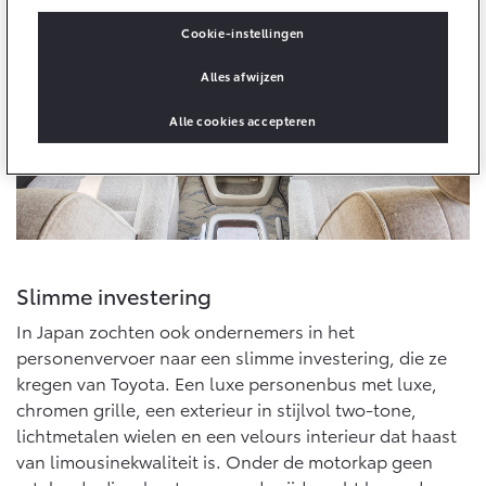
Multimedia
Connected check
Cookie-instellingen
Navigatie updates
bZ4X
bZ4X Touring
Alles afwijzen
BATTERIJ-ELEKTRISCH
BATTERIJ-ELEKTRISCH
Alle cookies accepteren
Vanaf € 39.995,-
Vanaf € 48.995,-
Slimme investering
Mirai
Proace City (excl. BTW)
In Japan zochten ook ondernemers in het
WATERSTOF-ELEKTRISCH
OOK ALS BATTERIJ-
ELEKTRISCH
personenvervoer naar een slimme investering, die ze
kregen van Toyota. Een luxe personenbus met luxe,
chromen grille, een exterieur in stijlvol two-tone,
lichtmetalen wielen en een velours interieur dat haast
van limousinekwaliteit is. Onder de motorkap geen