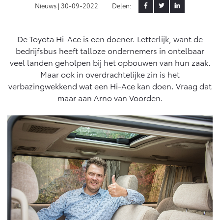
Nieuws |
30-09-2022
Delen:
MVO
Yaris Cross
Urban Cruiser
Werkplaatsafspraak
Klant aanbrengen
Zakelijk
HYBRIDE
BATTERIJ-ELEKTRISCH
Private Lease
Onderhoud op Maat
De Toyota Hi-Ace is een doener. Letterlijk, want de
bedrijfsbus heeft talloze ondernemers in ontelbaar
APK
Wat is Private Lease?
Zakelijk
veel landen geholpen bij het opbouwen van hun zaak.
Werkplaatsafspraak maken
Airco check
Bereken je maandbedrag
Maar ook in overdrachtelijke zin is het
Vakantiecheck
Private Lease voor ZZP
verbazingwekkend wat een Hi-Ace kan doen. Vraag dat
Toyota voor de zaak
Contact en Route
Hybride Zekerheid Controle
Vanaf € 31.895,-
Vanaf € 32.995,-
maar aan Arno van Voorden.
Leaserijder
Toyota handleidingen
ZZP
Financieren
Schade melden
Toyota Service Informatie (SIL)
Wagenparkbeheer
Corolla Hatchback
Corolla Touring Sports
HYBRIDE
HYBRIDE
Toyota Betaalplan
Contact zakelijke markt
Plan een proefrit
Schade & Garantie
Vraag een brochure aan
Oplaadservice
Leasen
Toyota Pechhulp
Schade & Glasherstel
Thuislaadpakketten
Financial Lease
Bekijk de verwachte modellen
10 jaar Toyota garantie
Vanaf € 33.495,-
Vanaf € 35.495,-
Laadpas
Operational Lease