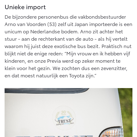
Vanaf € 46.301,-
Vanaf € 56.570,-
Unieke import
De bijzondere personenbus die vakbondsbestuurder
Arno van Voorden (53) zelf uit Japan importeerde is een
Land Cruiser (excl. BTW)
unicum op Nederlandse bodem. Arno zit achter het
stuur - aan de rechterkant van de auto - als hij vertelt
waarom hij juist deze exotische bus bezit. Praktisch nut
blijkt niet de enige reden: “Mijn vrouw en ik hebben vijf
kinderen, en onze Previa werd op zeker moment te
klein voor het gezin. We zochten dus een zevenzitter,
Vanaf € 89.986,-
en dat moest natuurlijk een Toyota zijn.”