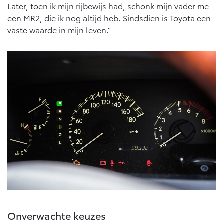
Later, toen ik mijn rijbewijs had, schonk mijn vader me
een MR2, die ik nog altijd heb. Sindsdien is Toyota een
vaste waarde in mijn leven.”
Onverwachte keuzes