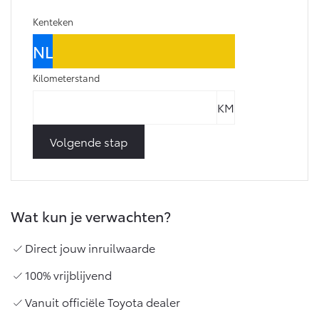
Multimedia
Connected check
Kenteken
Navigatie updates
bZ4X
bZ4X Touring
BATTERIJ-ELEKTRISCH
BATTERIJ-ELEKTRISCH
Kilometerstand
Volgende stap
Vanaf € 39.995,-
Vanaf € 48.995,-
Mirai
Proace City (excl. BTW)
Wat kun je verwachten?
WATERSTOF-ELEKTRISCH
OOK ALS BATTERIJ-
ELEKTRISCH
Direct jouw inruilwaarde
100% vrijblijvend
Vanuit officiële Toyota dealer