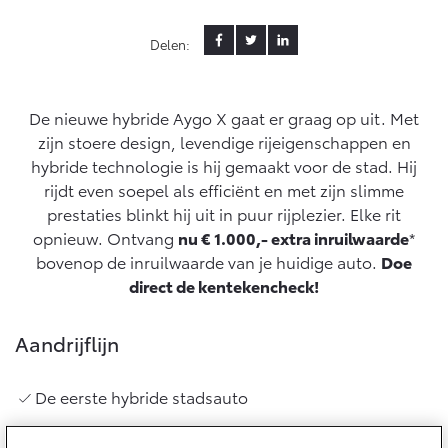
MVO
Yaris Cross
Urban Cruiser
Delen:
Werkplaatsafspraak
Klant aanbrengen
Zakelijk
HYBRIDE
BATTERIJ-ELEKTRISCH
Private Lease
Onderhoud op Maat
APK
Wat is Private Lease?
De nieuwe hybride Aygo X gaat er graag op uit. Met
Zakelijk
Werkplaatsafspraak maken
Airco check
zijn stoere design, levendige rijeigenschappen en
Bereken je maandbedrag
Vakantiecheck
hybride technologie is hij gemaakt voor de stad. Hij
Private Lease voor ZZP
Toyota voor de zaak
Contact en Route
rijdt even soepel als efficiënt en met zijn slimme
Hybride Zekerheid Controle
Vanaf € 31.895,-
Vanaf € 32.995,-
Leaserijder
prestaties blinkt hij uit in puur rijplezier. Elke rit
Toyota handleidingen
ZZP
opnieuw. Ontvang
nu € 1.000,- extra inruilwaarde
*
Financieren
Schade melden
Toyota Service Informatie (SIL)
bovenop de inruilwaarde van je huidige auto.
Doe
Wagenparkbeheer
Corolla Hatchback
Corolla Touring Sports
direct de kentekencheck!
HYBRIDE
HYBRIDE
Toyota Betaalplan
Contact zakelijke markt
Plan een proefrit
Schade & Garantie
Aandrijflijn
Vraag een brochure aan
Oplaadservice
Leasen
Toyota Pechhulp
De eerste hybride stadsauto
Schade & Glasherstel
Thuislaadpakketten
Financial Lease
Bekijk de verwachte modellen
10 jaar Toyota garantie
Vanaf € 33.495,-
Vanaf € 35.495,-
Laadpas
Operational Lease