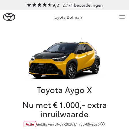
9,2
2.774 beoordelingen
Toyota Botman
Over Ons
Modellen
Ons bedrijf
Occasions
Ons bedrijf
Aygo X
Yaris
Onze medewerkers
HYBRIDE
HYBRIDE
Contact en Route
Toyota Aygo X
Nieuws & Acties
Vacatures
Nu met € 1.000,- extra
Historie
Onderhoud
inruilwaarde
Klantbeoordelingen
Klachtenprocedure
Vanaf € 23.750,-
Vanaf € 27.195,-
Actie
Geldig van
01-07-2026
t/m
30-09-2026
Diensten
Sponsorbeleid
Service & Onderhoud