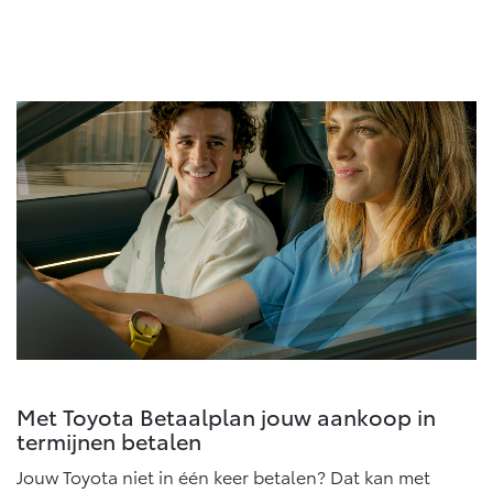
Vanaf € 76.695,-
Vanaf € 27.945,-
Proace (excl. BTW)
Proace Verso
OOK ALS BATTERIJ-
BATTERIJ-ELEKTRISCH
ELEKTRISCH
Vanaf € 37.500,-
Vanaf € 55.950,-
Proace Max (excl. BTW)
Hilux (excl. BTW)
OOK ALS BATTERIJ-
OOK ALS BATTERIJ-
ELEKTRISCH
ELEKTRISCH
Met Toyota Betaalplan jouw aankoop in
termijnen betalen
Jouw Toyota niet in één keer betalen? Dat kan met