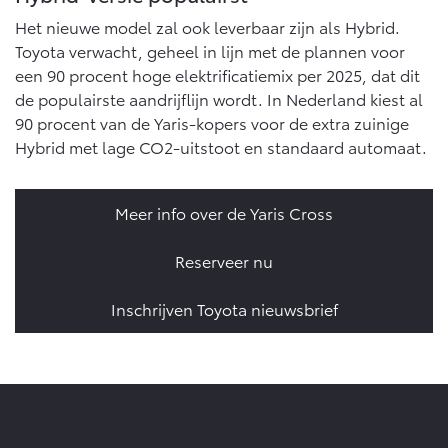
Vanaf € 76.695,-
Vanaf € 27.945,-
Het nieuwe model zal ook leverbaar zijn als Hybrid.
Toyota verwacht, geheel in lijn met de plannen voor
een 90 procent hoge elektrificatiemix per 2025, dat dit
Proace (excl. BTW)
Proace Verso
OOK ALS BATTERIJ-
BATTERIJ-ELEKTRISCH
de populairste aandrijflijn wordt. In Nederland kiest al
ELEKTRISCH
90 procent van de Yaris-kopers voor de extra zuinige
Hybrid met lage CO2-uitstoot en standaard automaat.
Meer info over de Yaris Cross
Vanaf € 37.500,-
Vanaf € 55.950,-
Reserveer nu
Proace Max (excl. BTW)
Hilux (excl. BTW)
Inschrijven Toyota nieuwsbrief
OOK ALS BATTERIJ-
OOK ALS BATTERIJ-
ELEKTRISCH
ELEKTRISCH