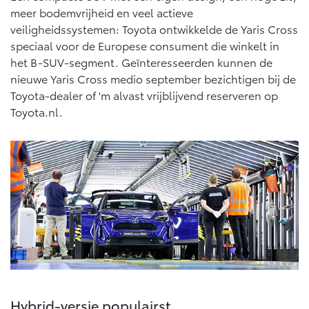
Multimedia
meer bodemvrijheid en veel actieve
Connected check
veiligheidssystemen: Toyota ontwikkelde de Yaris Cross
Navigatie updates
bZ4X
bZ4X Touring
speciaal voor de Europese consument die winkelt in
BATTERIJ-ELEKTRISCH
BATTERIJ-ELEKTRISCH
het B-SUV-segment. Geïnteresseerden kunnen de
nieuwe Yaris Cross medio september bezichtigen bij de
Toyota-dealer of 'm alvast vrijblijvend reserveren op
Toyota.nl.
Vanaf € 39.995,-
Vanaf € 48.995,-
Mirai
Proace City (excl. BTW)
WATERSTOF-ELEKTRISCH
OOK ALS BATTERIJ-
ELEKTRISCH
Hybrid-versie populairst