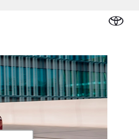
Plan een proefrit
Schade melden
Contact en
Plan een
Onderdelen &
Oplaadservice
Bedrijfswagens
Route
proefrit
n Cruiser
Accessoires
TERIJ-ELEKTRISCH
Vraag een brochure aan
Werkplaatsafspraak
ase
Thuislaadpakketten
Bedrijfswagens op
Vraag een
maken
Onderdelen
maat
brochure
 Lease
Laadpas
aan
Accessoires
Financieren of
Bekijk de verwachte
Energie en slim laden
Contact en Route
modellen
leasen
Banden
Contact en
Verzekeren
f € 32.995,-
Route
ota C-HR
 ALS PLUG-IN
RIDE