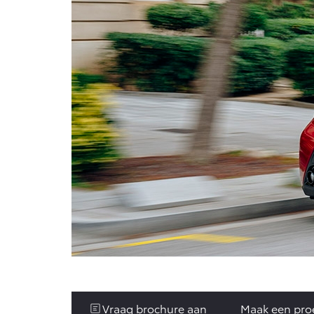
Vanaf € 76.695,-
Van
Proace Max (excl. BTW)
Hilu
OOK ALS BATTERIJ-
OOK
ELEKTRISCH
ELE
Vanaf € 46.301,-
Van
Vraag brochure aan
Maak een proe