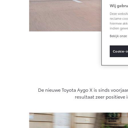
Sponsorbeleid
Wij gebru
MVO
Deze website
Vanaf € 33.495,-
Van
reclame cook
Klant
hiermee akk
aanbrengen
indien gewe
Toyota C-HR+
RAV
BATTERIJ-ELEKTRISCH
PLU
Bekijk onze 
Cookie-i
Media
Vanaf € 37.995,-
Van
Mirai
Proa
De nieuwe Toyota Aygo X is sinds voorjaa
WATERSTOF-
OOK
ELEKTRISCH
ELE
resultaat zeer positieve