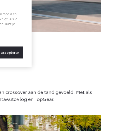
al media en
f € 36.495,-
ijgt. Als je
en kunt je
X Touring
TERIJ-ELEKTRISCH
s accepteren
ssover
f € 48.995,-
ce Verso
an crossover aan de tand gevoeld. Met als
TERIJ-ELEKTRISCH
InstaAutoVlog en TopGear.