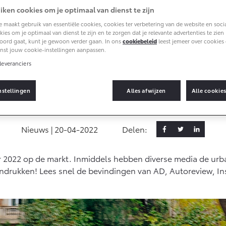
(SIL)
Toyota Hybride
iken cookies om je optimaal van dienst te zijn
Autoverzekering
 maakt gebruik van essentiële cookies, cookies ter verbetering van de website en soci
af € 35.495,-
Vanaf € 39.995,-
Vana
ies om je optimaal van dienst te zijn en te zorgen dat je relevante advertenties te zien kr
Connected
oord gaat, kunt je gewoon verder gaan. In ons
cookiebeleid
leest jemeer over cookies 
nst jouw cookie-instellingen aanpassen.
4
bZ4X
bZ4
G-IN HYBRIDE
BATTERIJ-ELEKTRISCH
BAT
Connected Services
leveranciers
Pers rijdt nieuwe Aygo X
MyToyota login
nstellingen
Alles afwijzen
Alle cookie
MyToyota App
 deelt eerste indrukken urban cro
Abonnementen
Multimedia
Nieuws |
20-04-2022
Delen:
af € 49.995,-
Vanaf € 39.995,-
Vana
Connected check
ce City (excl. BTW)
Proace (excl. BTW)
Proa
r 2022 op de markt. Inmiddels hebben diverse media de urb
Navigatie updates
 ALS BATTERIJ-
OOK ALS BATTERIJ-
BAT
KTRISCH
ELEKTRISCH
 indrukken! Lees snel de bevindingen van AD, Autoreview, 