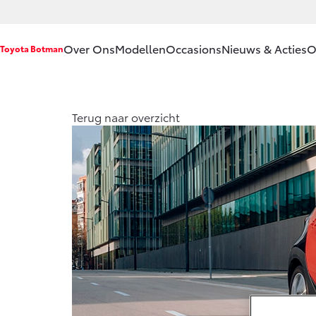
Over Ons
Modellen
Occasions
Nieuws & Acties
O
Toyota Botman
Ons bedrijf
Aygo X
Yari
Terug naar overzicht
HYBRIDE
HYB
Ons bedrijf
Onze
medewerkers
Contact en
Route
Vanaf € 23.750,-
Vana
Vacatures
Corolla Hatchback
Coro
Historie
HYBRIDE
HYB
Klantbeoordelingen
Klachtenprocedure