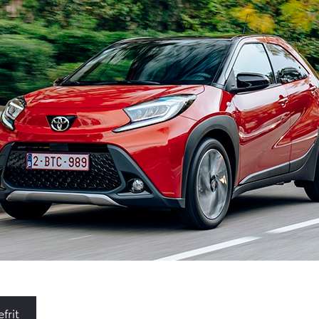
af € 27.945,-
Vanaf € 37.500,-
Vana
x (excl. BTW)
Land Cruiser (excl. BTW)
 ALS BATTERIJ-
KTRISCH
af € 56.570,-
Vanaf € 89.986,-
frit