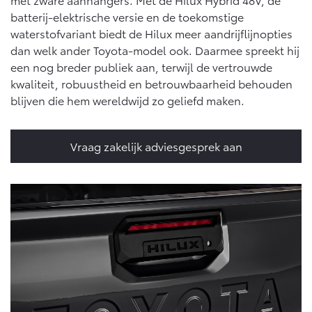
Vanaf € 46.301,-
Vanaf € 56.570,-
batterij-elektrische versie en de toekomstige
waterstofvariant biedt de Hilux meer aandrijflijnopties
dan welk ander Toyota-model ook. Daarmee spreekt hij
Land Cruiser (excl. BTW)
een nog breder publiek aan, terwijl de vertrouwde
kwaliteit, robuustheid en betrouwbaarheid behouden
blijven die hem wereldwijd zo geliefd maken.
Vraag zakelijk adviesgesprek aan
Vanaf € 89.986,-