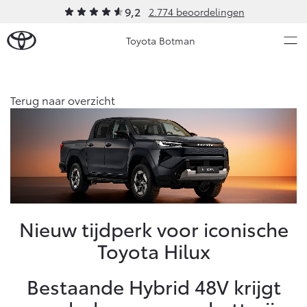
9,2
2.774 beoordelingen
Toyota Botman
Over Ons
Terug naar overzicht
Modellen
Ons bedrijf
Occasions
Ons bedrijf
Aygo X
Yaris
Onze medewerkers
HYBRIDE
HYBRIDE
Contact en Route
Nieuws & Acties
Nieuw tijdperk voor iconische
Vacatures
Toyota Hilux
Historie
Onderhoud
Klantbeoordelingen
Bestaande Hybrid 48V krijgt
Klachtenprocedure
Vanaf € 23.750,-
Vanaf € 27.195,-
Diensten
Sponsorbeleid
Service & Onderhoud