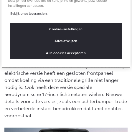
Multimedia
leest jemeer over cookies en kunt je indien gewenst jouw cookie-
instellingen aanpassen.
Connected check
Krachtig voorkomen met praktische
Bekijk onze leveranciers
Navigatie updates
bZ4X
bZ4X Touring
voordelen
BATTERIJ-ELEKTRISCH
BATTERIJ-ELEKTRISCH
Cookie-instellingen
De Toyota Hilux heeft altijd een stoere, krachtige
uitstraling gehad. Dat blijft zo. Sterker, door voort te
Alles afwijzen
borduren op het thema “Tough and Agile” oogt de
Hilux krachtiger en veelzijdiger dan ooit. Slankere
Alle cookies accepteren
koplampen en een prominent klassiek TOYOTA-logo
Vanaf € 39.995,-
Vanaf € 48.995,-
maken het robuuste voorkomen compleet. De batterij-
elektrische versie heeft een gesloten frontpaneel
omdat koeling via een traditionele grille niet langer
nodig is. Ook heeft deze versie speciale
Mirai
Proace City (excl. BTW)
WATERSTOF-ELEKTRISCH
OOK ALS BATTERIJ-
aerodynamische 17-inch lichtmetalen wielen. Nieuwe
ELEKTRISCH
details voor alle versies, zoals een achterbumper-trede
en verbeterde instap, benadrukken dat functionaliteit
vooropstaat.