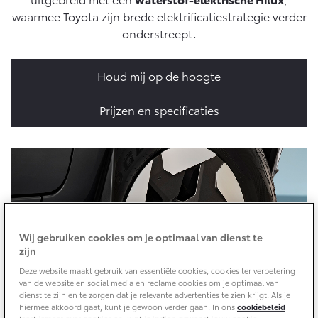
10 jaar batterijgarantie
waarmee Toyota zijn brede elektrificatiestrategie verder
Energie en slim laden
Toyota fabrieksgarantie
onderstreept.
Corolla Cross
Toyota C-HR
Bedrijfswagens
HYBRIDE
OOK ALS PLUG-IN
HYBRIDE
Verzekeren
Onderdelen & Accessoires
Houd mij op de hoogte
Bedrijfswagens op maat
Toyota Autoverzekering
Financieren of leasen
Prijzen en specificaties
Onderdelen
Toyota Hybride Autoverzekering
Verzekeren
Accessoires
Vanaf € 39.995,-
Vanaf € 36.495,-
Banden
Connected
Toyota C-HR+
RAV4
BATTERIJ-ELEKTRISCH
PLUG-IN HYBRIDE
Connected Services
Wij gebruiken cookies om je optimaal van dienst te
zijn
MyToyota login
Deze website maakt gebruik van essentiële cookies, cookies ter verbetering
MyToyota App
van de website en social media en reclame cookies om je optimaal van
dienst te zijn en te zorgen dat je relevante advertenties te zien krijgt. Als je
Abonnementen
hiermee akkoord gaat, kunt je gewoon verder gaan. In ons
cookiebeleid
Vanaf € 37.995,-
Vanaf € 49.995,-