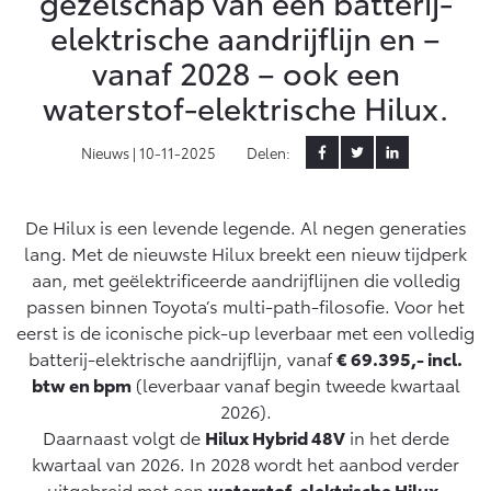
gezelschap van een batterij-
MVO
elektrische aandrijflijn en –
Yaris Cross
Urban Cruiser
Werkplaatsafspraak
Klant aanbrengen
Zakelijk
vanaf 2028 – ook een
HYBRIDE
BATTERIJ-ELEKTRISCH
Private Lease
Onderhoud op Maat
waterstof-elektrische Hilux.
APK
Wat is Private Lease?
Zakelijk
Werkplaatsafspraak maken
Airco check
Nieuws |
10-11-2025
Delen:
Bereken je maandbedrag
Vakantiecheck
Private Lease voor ZZP
Toyota voor de zaak
Contact en Route
Hybride Zekerheid Controle
Vanaf € 31.895,-
Vanaf € 32.995,-
De Hilux is een levende legende. Al negen generaties
Leaserijder
Toyota handleidingen
lang. Met de nieuwste Hilux breekt een nieuw tijdperk
ZZP
Financieren
Schade melden
Toyota Service Informatie (SIL)
aan, met geëlektrificeerde aandrijflijnen die volledig
Wagenparkbeheer
Corolla Hatchback
Corolla Touring Sports
passen binnen Toyota’s multi-path-filosofie. Voor het
HYBRIDE
HYBRIDE
Toyota Betaalplan
Contact zakelijke markt
Plan een proefrit
eerst is de iconische pick-up leverbaar met een volledig
Schade & Garantie
batterij-elektrische aandrijflijn, vanaf
€ 69.395,- incl.
btw en bpm
(leverbaar vanaf begin tweede kwartaal
Vraag een brochure aan
Oplaadservice
Leasen
Toyota Pechhulp
2026).
Schade & Glasherstel
Daarnaast volgt de
Hilux Hybrid 48V
in het derde
Thuislaadpakketten
Financial Lease
Bekijk de verwachte modellen
kwartaal van 2026. In 2028 wordt het aanbod verder
10 jaar Toyota garantie
Vanaf € 33.495,-
Vanaf € 35.495,-
Laadpas
Operational Lease
uitgebreid met een
waterstof-elektrische Hilux
,