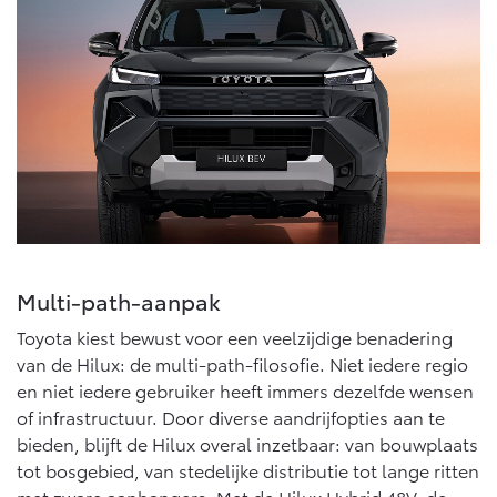
Vanaf € 76.695,-
Vanaf € 27.945,-
Proace (excl. BTW)
Proace Verso
OOK ALS BATTERIJ-
BATTERIJ-ELEKTRISCH
ELEKTRISCH
Vanaf € 37.500,-
Vanaf € 55.950,-
Multi-path-aanpak
Toyota kiest bewust voor een veelzijdige benadering
Proace Max (excl. BTW)
Hilux (excl. BTW)
OOK ALS BATTERIJ-
OOK ALS BATTERIJ-
van de Hilux: de multi-path-filosofie. Niet iedere regio
ELEKTRISCH
ELEKTRISCH
en niet iedere gebruiker heeft immers dezelfde wensen
of infrastructuur. Door diverse aandrijfopties aan te
bieden, blijft de Hilux overal inzetbaar: van bouwplaats
tot bosgebied, van stedelijke distributie tot lange ritten
met zware aanhangers. Met de Hilux Hybrid 48V, de