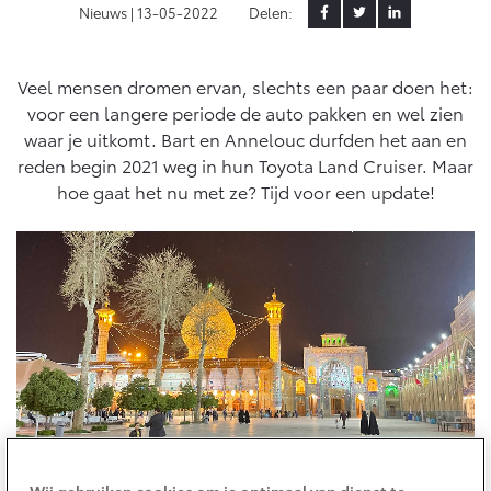
Nieuws |
13-05-2022
Delen:
MVO
Yaris Cross
Urban Cruiser
Werkplaatsafspraak
Klant aanbrengen
Zakelijk
HYBRIDE
BATTERIJ-ELEKTRISCH
Private Lease
Onderhoud op Maat
Veel mensen dromen ervan, slechts een paar doen het:
voor een langere periode de auto pakken en wel zien
APK
Wat is Private Lease?
Zakelijk
waar je uitkomt. Bart en Annelouc durfden het aan en
Werkplaatsafspraak maken
Airco check
Bereken je maandbedrag
reden begin 2021 weg in hun Toyota Land Cruiser. Maar
Vakantiecheck
Private Lease voor ZZP
hoe gaat het nu met ze? Tijd voor een update!
Toyota voor de zaak
Contact en Route
Hybride Zekerheid Controle
Vanaf € 31.895,-
Vanaf € 32.995,-
Leaserijder
Toyota handleidingen
ZZP
Financieren
Schade melden
Toyota Service Informatie (SIL)
Wagenparkbeheer
Corolla Hatchback
Corolla Touring Sports
HYBRIDE
HYBRIDE
Toyota Betaalplan
Contact zakelijke markt
Plan een proefrit
Schade & Garantie
Vraag een brochure aan
Oplaadservice
Leasen
Toyota Pechhulp
Schade & Glasherstel
Thuislaadpakketten
Financial Lease
Bekijk de verwachte modellen
10 jaar Toyota garantie
Vanaf € 33.495,-
Vanaf € 35.495,-
Laadpas
Operational Lease
Wij gebruiken cookies om je optimaal van dienst te