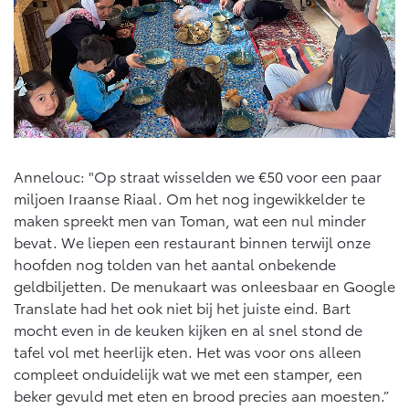
Multimedia
Connected check
Navigatie updates
bZ4X
bZ4X Touring
BATTERIJ-ELEKTRISCH
BATTERIJ-ELEKTRISCH
Annelouc: "Op straat wisselden we €50 voor een paar
miljoen Iraanse Riaal. Om het nog ingewikkelder te
Vanaf € 39.995,-
Vanaf € 48.995,-
maken spreekt men van Toman, wat een nul minder
bevat. We liepen een restaurant binnen terwijl onze
hoofden nog tolden van het aantal onbekende
Mirai
Proace City (excl. BTW)
WATERSTOF-ELEKTRISCH
OOK ALS BATTERIJ-
geldbiljetten. De menukaart was onleesbaar en Google
ELEKTRISCH
Translate had het ook niet bij het juiste eind. Bart
mocht even in de keuken kijken en al snel stond de
tafel vol met heerlijk eten. Het was voor ons alleen
compleet onduidelijk wat we met een stamper, een
beker gevuld met eten en brood precies aan moesten.”