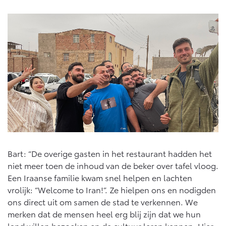
Vanaf € 76.695,-
Vanaf € 27.945,-
Proace (excl. BTW)
Proace Verso
OOK ALS BATTERIJ-
BATTERIJ-ELEKTRISCH
ELEKTRISCH
Vanaf € 37.500,-
Vanaf € 55.950,-
Bart: “De overige gasten in het restaurant hadden het
Proace Max (excl. BTW)
Hilux (excl. BTW)
OOK ALS BATTERIJ-
OOK ALS BATTERIJ-
niet meer toen de inhoud van de beker over tafel vloog.
ELEKTRISCH
ELEKTRISCH
Een Iraanse familie kwam snel helpen en lachten
vrolijk: “Welcome to Iran!”. Ze hielpen ons en nodigden
ons direct uit om samen de stad te verkennen. We
merken dat de mensen heel erg blij zijn dat we hun
land willen bezoeken en de cultuur leren kennen. Hier