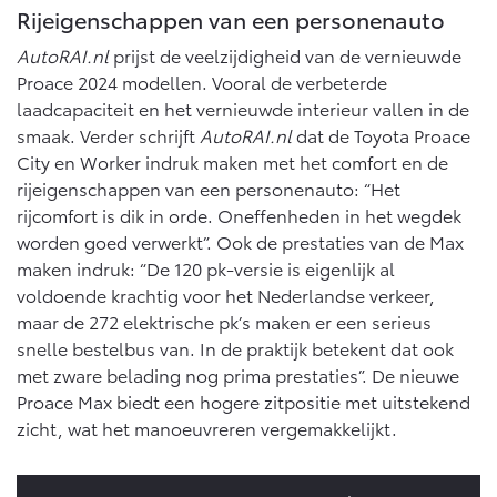
Vanaf € 76.695,-
Vanaf € 27.945,-
Rijeigenschappen van een personenauto
AutoRAI.nl
prijst de veelzijdigheid van de vernieuwde
Proace 2024 modellen. Vooral de verbeterde
Proace (excl. BTW)
Proace Verso
OOK ALS BATTERIJ-
BATTERIJ-ELEKTRISCH
laadcapaciteit en het vernieuwde interieur vallen in de
ELEKTRISCH
smaak. Verder schrijft
AutoRAI.nl
dat de Toyota Proace
City en Worker indruk maken met het comfort en de
rijeigenschappen van een personenauto: “Het
rijcomfort is dik in orde. Oneffenheden in het wegdek
worden goed verwerkt”. Ook de prestaties van de Max
Vanaf € 37.500,-
Vanaf € 55.950,-
maken indruk: “De 120 pk-versie is eigenlijk al
voldoende krachtig voor het Nederlandse verkeer,
maar de 272 elektrische pk’s maken er een serieus
Proace Max (excl. BTW)
Hilux (excl. BTW)
snelle bestelbus van. In de praktijk betekent dat ook
OOK ALS BATTERIJ-
OOK ALS BATTERIJ-
met zware belading nog prima prestaties”. De nieuwe
ELEKTRISCH
ELEKTRISCH
Proace Max biedt een hogere zitpositie met uitstekend
zicht, wat het manoeuvreren vergemakkelijkt.