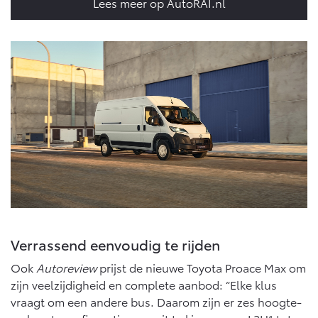
Lees meer op AutoRAI.nl
Vanaf € 46.301,-
Vanaf € 56.570,-
Land Cruiser (excl. BTW)
Vanaf € 89.986,-
Verrassend eenvoudig te rijden
Ook
Autoreview
prijst de nieuwe Toyota Proace Max om
zijn veelzijdigheid en complete aanbod: “Elke klus
vraagt om een andere bus. Daarom zijn er zes hoogte-