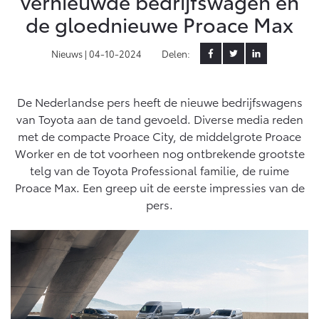
vernieuwde bedrijfswagen en
MVO
de gloednieuwe Proace Max
Yaris Cross
Urban Cruiser
Werkplaatsafspraak
Klant aanbrengen
Zakelijk
HYBRIDE
BATTERIJ-ELEKTRISCH
Private Lease
Nieuws |
04-10-2024
Delen:
Onderhoud op Maat
APK
Wat is Private Lease?
Zakelijk
Werkplaatsafspraak maken
Airco check
De Nederlandse pers heeft de nieuwe bedrijfswagens
Bereken je maandbedrag
Vakantiecheck
van Toyota aan de tand gevoeld. Diverse media reden
Private Lease voor ZZP
Toyota voor de zaak
Contact en Route
met de compacte Proace City, de middelgrote Proace
Hybride Zekerheid Controle
Vanaf € 31.895,-
Vanaf € 32.995,-
Leaserijder
Worker en de tot voorheen nog ontbrekende grootste
Toyota handleidingen
ZZP
telg van de Toyota Professional familie, de ruime
Financieren
Schade melden
Toyota Service Informatie (SIL)
Proace Max. Een greep uit de eerste impressies van de
Wagenparkbeheer
Corolla Hatchback
Corolla Touring Sports
pers.
HYBRIDE
HYBRIDE
Toyota Betaalplan
Contact zakelijke markt
Plan een proefrit
Schade & Garantie
Vraag een brochure aan
Oplaadservice
Leasen
Toyota Pechhulp
Schade & Glasherstel
Thuislaadpakketten
Financial Lease
Bekijk de verwachte modellen
10 jaar Toyota garantie
Vanaf € 33.495,-
Vanaf € 35.495,-
Laadpas
Operational Lease