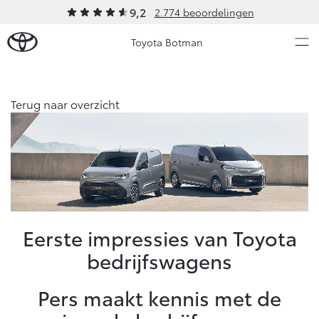
9,2
2.774 beoordelingen
Toyota Botman
Over Ons
Terug naar overzicht
Modellen
Ons bedrijf
Occasions
Ons bedrijf
Aygo X
Yaris
Onze medewerkers
HYBRIDE
HYBRIDE
Contact en Route
Nieuws & Acties
Eerste impressies van Toyota
Vacatures
bedrijfswagens
Historie
Onderhoud
Klantbeoordelingen
Pers maakt kennis met de
Klachtenprocedure
Vanaf € 23.750,-
Vanaf € 27.195,-
Diensten
Sponsorbeleid
Service & Onderhoud