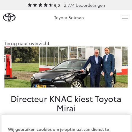
9,2
2.774 beoordelingen
Toyota Botman
Over Ons
Terug naar overzicht
Modellen
Ons bedrijf
Occasions
Ons bedrijf
Aygo X
Yaris
Onze medewerkers
HYBRIDE
HYBRIDE
Contact en Route
Nieuws & Acties
Directeur KNAC kiest Toyota
Vacatures
Mirai
Historie
Onderhoud
Klantbeoordelingen
Milieuvriendelijke karakter en
Klachtenprocedure
Vanaf € 23.750,-
Vanaf € 27.195,-
Diensten
Wij gebruiken cookies om je optimaal van dienst te
Sponsorbeleid
Service & Onderhoud