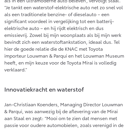
als in een ultramoderne auto beleven”, vervolgt Staal.
10 jaar batterijgarantie
Energie en slim laden
“Je tankt een waterstof-elektrische auto net zo snel vol
Toyota fabrieksgarantie
als een traditionele benzine- of dieselauto – een
Corolla Cross
Toyota C-HR
Bedrijfswagens
HYBRIDE
OOK ALS PLUG-IN
significant voordeel in vergelijking tot een batterij-
HYBRIDE
Verzekeren
elektrische auto – en hij rijdt elektrisch en dus
Onderdelen & Accessoires
Bedrijfswagens op maat
emissievrij. Zowel bij mijn woonplaats als bij mijn werk
Toyota Autoverzekering
Financieren of leasen
bevindt zich een waterstoftankstation, ideaal dus. Tel
Onderdelen
hier de goede relatie die de KNAC met Toyota
Toyota Hybride Autoverzekering
Verzekeren
Accessoires
importeur Louwman & Parqui en het Louwman Museum
Vanaf € 39.995,-
Vanaf € 36.495,-
Banden
heeft, en mijn keuze voor de Toyota Mirai is volledig
verklaard.”
Connected
Toyota C-HR+
RAV4
BATTERIJ-ELEKTRISCH
PLUG-IN HYBRIDE
Innovatiekracht en waterstof
Connected Services
Jan-Christiaan Koenders, Managing Director Louwman
MyToyota login
& Parqui, was aanwezig bij de aflevering van de Mirai
MyToyota App
aan Staal en zegt: “Mooi om te zien dat mensen met
Abonnementen
passie voor oudere automobielen, zoals verenigd in de
Vanaf € 37.995,-
Vanaf € 49.995,-