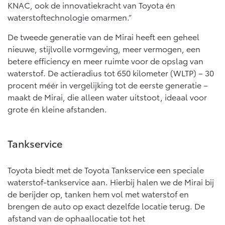
Multimedia
KNAC, ook de innovatiekracht van Toyota én
Connected check
waterstoftechnologie omarmen.”
Navigatie updates
bZ4X
bZ4X Touring
De tweede generatie van de Mirai heeft een geheel
BATTERIJ-ELEKTRISCH
BATTERIJ-ELEKTRISCH
nieuwe, stijlvolle vormgeving, meer vermogen, een
betere efficiency en meer ruimte voor de opslag van
waterstof. De actieradius tot 650 kilometer (WLTP) – 30
procent méér in vergelijking tot de eerste generatie –
maakt de Mirai, die alleen water uitstoot, ideaal voor
grote én kleine afstanden.
Vanaf € 39.995,-
Vanaf € 48.995,-
Tankservice
Mirai
Proace City (excl. BTW)
WATERSTOF-ELEKTRISCH
OOK ALS BATTERIJ-
ELEKTRISCH
Toyota biedt met de Toyota Tankservice een speciale
waterstof-tankservice aan. Hierbij halen we de Mirai bij
de berijder op, tanken hem vol met waterstof en
brengen de auto op exact dezelfde locatie terug. De
afstand van de ophaallocatie tot het