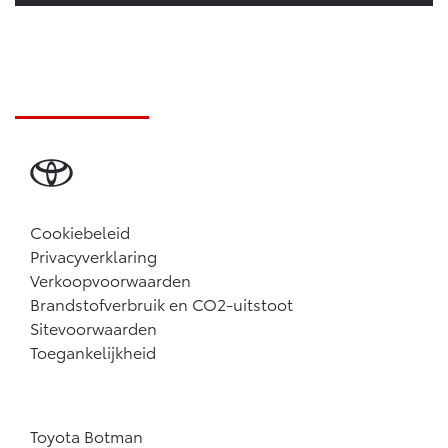
Vanaf € 46.301,-
Vanaf € 56.570,-
Land Cruiser (excl. BTW)
Cookiebeleid
Vanaf € 89.986,-
Privacyverklaring
Verkoopvoorwaarden
Brandstofverbruik en CO2-uitstoot
Sitevoorwaarden
Toegankelijkheid
Toyota Botman