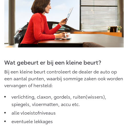
Vanaf € 46.301,-
Vanaf € 56.570,-
Land Cruiser (excl. BTW)
Wat gebeurt er bij een kleine beurt?
Vanaf € 89.986,-
Bij een kleine beurt controleert de dealer de auto op
een aantal punten, waarbij sommige zaken ook worden
vervangen of hersteld:
verlichting, claxon, gordels, ruiten(wissers),
spiegels, vloermatten, accu etc.
alle vloeistofniveaus
eventuele lekkages