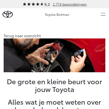
9,2
2.774 beoordelingen
Toyota Botman
Over Ons
Terug naar overzicht
Modellen
Ons bedrijf
Occasions
Ons bedrijf
Aygo X
Yaris
Onze medewerkers
HYBRIDE
HYBRIDE
Contact en Route
Nieuws & Acties
De grote en kleine beurt voor
Vacatures
jouw Toyota
Historie
Onderhoud
Klantbeoordelingen
Alles wat je moet weten over
Klachtenprocedure
Vanaf € 23.750,-
Vanaf € 27.195,-
Diensten
Sponsorbeleid
Service & Onderhoud