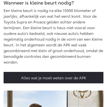
Vanaf € 76.695,-
Vanaf € 27.945,-
Wanneer is kleine beurt nodig?
Een kleine beurt is nodig na elke 15000 kilometer of
jaarlijks, afhankelijk van wat het eerst komt. Voor de
Proace (excl. BTW)
Proace Verso
Toyota Supra en Proace gelden echter andere
OOK ALS BATTERIJ-
BATTERIJ-ELEKTRISCH
ELEKTRISCH
termijnen. Een kleine beurt is heus niet vooral voor
oudere auto's bedoeld, ook nieuwe auto’s hebben
regelmatig onderhoud nodig in de vorm van een kleine
beurt. In het algemeen wordt de APK wel vaak
gecombineerd met klein of groot onderhoud, omdat de
Vanaf € 37.500,-
Vanaf € 55.950,-
benodigde controles dan gecombineerd kunnen
worden.
Proace Max (excl. BTW)
Hilux (excl. BTW)
OOK ALS BATTERIJ-
OOK ALS BATTERIJ-
Alles wat je moet weten over de APK
ELEKTRISCH
ELEKTRISCH