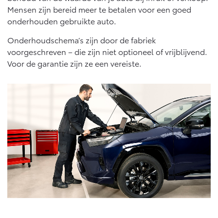
Multimedia
Mensen zijn bereid meer te betalen voor een goed
Connected check
onderhouden gebruikte auto.
Navigatie updates
bZ4X
bZ4X Touring
Onderhoudschema’s zijn door de fabriek
BATTERIJ-ELEKTRISCH
BATTERIJ-ELEKTRISCH
voorgeschreven – die zijn niet optioneel of vrijblijvend.
Voor de garantie zijn ze een vereiste.
Vanaf € 39.995,-
Vanaf € 48.995,-
Mirai
Proace City (excl. BTW)
WATERSTOF-ELEKTRISCH
OOK ALS BATTERIJ-
ELEKTRISCH