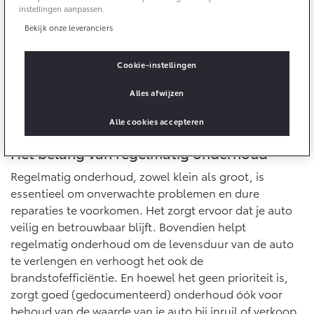
10 jaar batterijgarantie
instellingen aanpassen.
Energie en slim laden
Toyota fabrieksgarantie
Bekijk onze leveranciers
Corolla Cross
Toyota C-HR
Bedrijfswagens
HYBRIDE
OOK ALS PLUG-IN
HYBRIDE
Verzekeren
Cookie-instellingen
Onderdelen & Accessoires
Bedrijfswagens op maat
Alles afwijzen
Toyota Autoverzekering
Financieren of leasen
Onderdelen
Toyota Hybride Autoverzekering
Verzekeren
Alle cookies accepteren
Accessoires
Vanaf € 39.995,-
Vanaf € 36.495,-
Banden
Het belang van regelmatig onderhoud
Regelmatig onderhoud, zowel klein als groot, is
essentieel om onverwachte problemen en dure
Connected
Toyota C-HR+
RAV4
reparaties te voorkomen. Het zorgt ervoor dat je auto
BATTERIJ-ELEKTRISCH
PLUG-IN HYBRIDE
veilig en betrouwbaar blijft. Bovendien helpt
Connected Services
regelmatig onderhoud om de levensduur van de auto
MyToyota login
te verlengen en verhoogt het ook de
MyToyota App
brandstofefficiëntie. En hoewel het geen prioriteit is,
zorgt goed (gedocumenteerd) onderhoud óók voor
Abonnementen
Vanaf € 37.995,-
Vanaf € 49.995,-
behoud van de waarde van je auto bij inruil of verkoop.