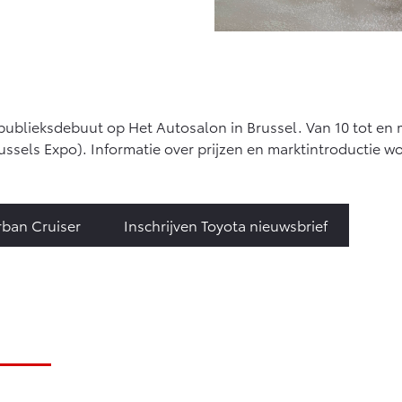
publieksdebuut op Het Autosalon in Brussel. Van 10 tot en m
russels Expo). Informatie over prijzen en marktintroductie
ban Cruiser
Inschrijven Toyota nieuwsbrief