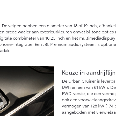
 De velgen hebben een diameter van 18 of 19 inch, afhankelij
en brede waaier aan exterieurkleuren omvat bi-tone opties 
gitale combimeter van 10,25 inch en het multimediadisplay 
hone-integratie. Een JBL Premium audiosysteem is optioneel
madak.
Keuze in aandrijflij
De Urban Cruiser is leverba
kWh en een van 61 kWh. De 4
FWD-versie, die een vermoge
ook een voorwielaangedreve
vermogen van 128 kW (174 p
aangeboden met vierwielaan