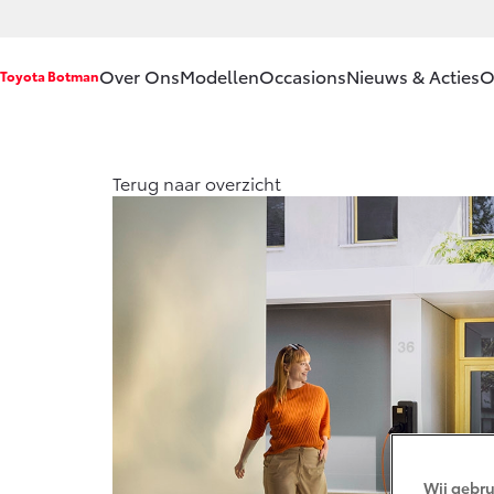
Over Ons
Modellen
Occasions
Nieuws & Acties
O
Toyota Botman
Ons bedrijf
Aygo X
Yari
Terug naar overzicht
HYBRIDE
HYB
Ons bedrijf
Onze
medewerkers
Contact en
Route
Vanaf € 23.750,-
Vana
Vacatures
Corolla Hatchback
Coro
Historie
HYBRIDE
HYB
Klantbeoordelingen
Klachtenprocedure
Wij gebru