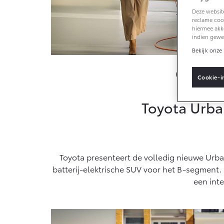
Sponsorbeleid
Deze website
MVO
reclame cook
Vanaf € 33.495,-
Van
hiermee akk
Klant
indien gewe
aanbrengen
Toyota C-HR+
RAV
Bekijk onze 
BATTERIJ-ELEKTRISCH
PLU
Compac
Cookie-i
Toyota Urba
Vanaf € 37.995,-
Van
Mirai
Proa
Toyota presenteert de volledig nieuwe Urb
WATERSTOF-
OOK
ELEKTRISCH
ELE
batterij-elektrische SUV voor het B-segment.
een inte