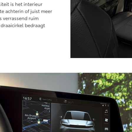
eit is het interieur
 achterin of juist meer
s verrassend ruim
draaicirkel bedraagt