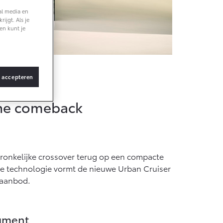
al media en
ijgt. Als je
f € 36.495,-
en kunt je
X Touring
TERIJ-ELEKTRISCH
Cruiser
s accepteren
che comeback
f € 48.995,-
ce Verso
ronkelijke crossover terug op een compacte
TERIJ-ELEKTRISCH
rde technologie vormt de nieuwe Urban Cruiser
elaanbod.
egment