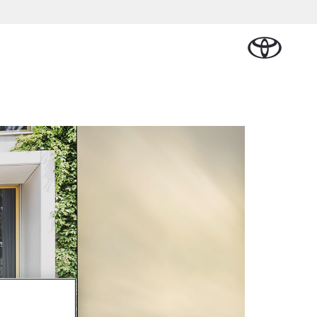
Plan een proefrit
Schade melden
Contact en
Plan een
Onderdelen &
Oplaadservice
Bedrijfswagens
Route
proefrit
n Cruiser
Accessoires
TERIJ-ELEKTRISCH
Vraag een brochure aan
Werkplaatsafspraak
ase
Thuislaadpakketten
Bedrijfswagens op
Vraag een
maken
Onderdelen
maat
brochure
 Lease
Laadpas
aan
Accessoires
Financieren of
Bekijk de verwachte
Energie en slim laden
Contact en Route
modellen
leasen
Banden
Contact en
Verzekeren
f € 32.995,-
Route
ota C-HR
 ALS PLUG-IN
RIDE