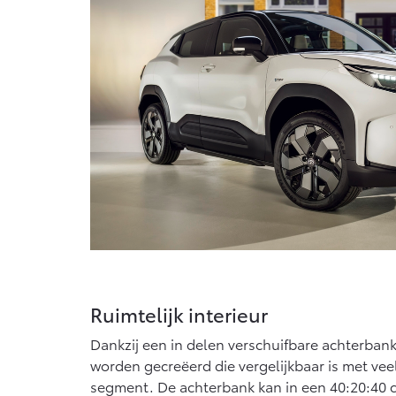
Vanaf € 76.695,-
Van
Proace Max (excl. BTW)
Hilu
OOK ALS BATTERIJ-
OOK
ELEKTRISCH
ELE
Vanaf € 46.301,-
Van
Ruimtelijk interieur
Dankzij een in delen verschuifbare achterbank
worden gecreëerd die vergelijkbaar is met veel
segment. De achterbank kan in een 40:20:40 