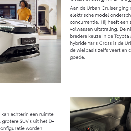
af € 27.945,-
Vanaf € 37.500,-
Vana
Aan de Urban Cruiser ging
elektrische model ondersche
x (excl. BTW)
Land Cruiser (excl. BTW)
 ALS BATTERIJ-
concurrentie. Hij heeft een
KTRISCH
volwassen uitstraling. De 
bredere keuze in de Toyota
hybride Yaris Cross is de Ur
de wielbasis zelfs veertien 
goede.
af € 56.570,-
Vanaf € 89.986,-
 kan achterin een ruimte
 grotere SUV's uit het D-
configuratie worden